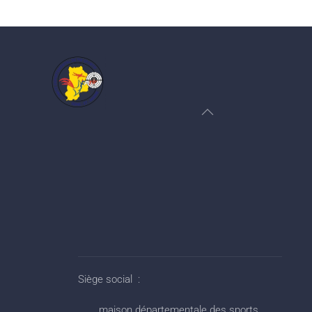
Siège social :
maison départementale des sports,