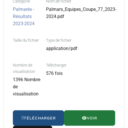
Catégorie
Nom de fichier
Palmarès -
Palmars_Equipes_Coupe_77_2023-
Résultats
2024.pdf
2023-2024
Taille du fichier
Type de fichier
application/pdf
Nombre de
Télécharger
visualisation
576 fois
1396 Nombre
de
visualisation
TÉLÉCHARGER
VOIR