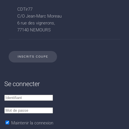
CDTir77
C/O Jean-Marc Moreau
6 rue des vignerons,
77140 NEMOURS
INSCRITS COUPE
Se connecter
Maintenir la connexion